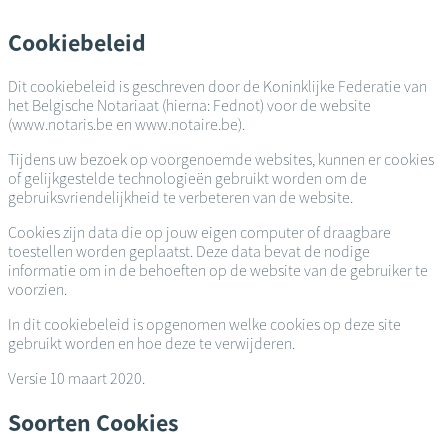
Overslaan
en
Cookiebeleid
naar
de
Dit cookiebeleid is geschreven door de Koninklijke Federatie van
inhoud
het Belgische Notariaat (hierna: Fednot) voor de website
gaan
(www.notaris.be en www.notaire.be).
Tijdens uw bezoek op voorgenoemde websites, kunnen er cookies
of gelijkgestelde technologieën gebruikt worden om de
gebruiksvriendelijkheid te verbeteren van de website.
Cookies zijn data die op jouw eigen computer of draagbare
toestellen worden geplaatst. Deze data bevat de nodige
informatie om in de behoeften op de website van de gebruiker te
voorzien.
In dit cookiebeleid is opgenomen welke cookies op deze site
gebruikt worden en hoe deze te verwijderen.
Versie 10 maart 2020.
Soorten Cookies